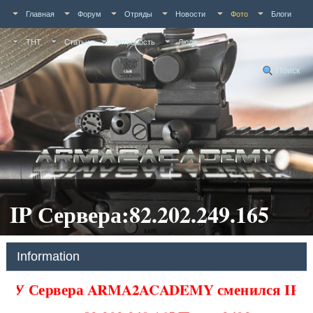
Главная
Форум
Отряды
Новости
Фото
Блоги
ТНТ
Статьи
Активность
Люди
Поиск
IP Сервера:82.202.249.165
Information
У Сервера ARMA2ACADEMY сменился IP