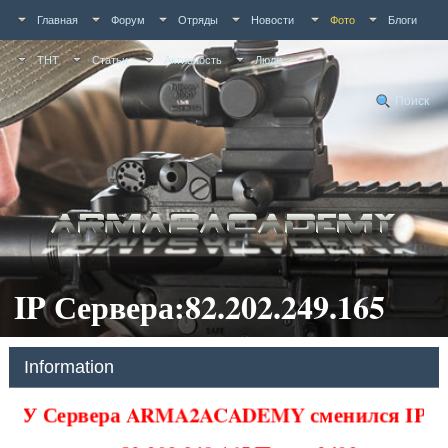
Главная
Форум
Отряды
Новости
Фото
Блоги
ТНТ
Статьи
Активность
Люди
Поиск
IP Сервера:82.202.249.165
Information
У Сервера ARMA2ACADEMY сменился IP