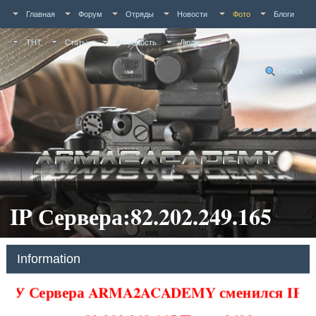
Главная
Форум
Отряды
Новости
Фото
Блоги
ТНТ
Статьи
Активность
Люди
Поиск
IP Сервера:82.202.249.165
Information
У Сервера ARMA2ACADEMY сменился IP