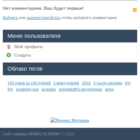
Нет комментариев. Ваш будет первым!
Войдите
или
зарегистрируйтесь
чтобы добавлять комментарии
Меню пользователя
Мой профиль
Создать
Облако тегов
100 очков за 100 рублей
2 млрд рублей
2016
3 тысяч человек
6%
9%
academy pve
ai kodex
animatediff и внутренних
arma
Сайт сервера ARMA2.ACADEMY
© 2026