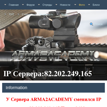
Главная
Форум
Отряды
Новости
Фото
Блоги
ТНТ
Статьи
Активность
Люди
Поиск
IP Сервера:82.202.249.165
Information
У Сервера ARMA2ACADEMY сменился IP