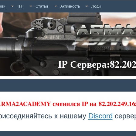
оги
ТНТ
Статьи
Активность
Люди
IP Сервера:82.202
а ARMA2ACADEMY сменился IP на
82.202.249.16
рисоединяйтесь к нашему
Discord
сервер