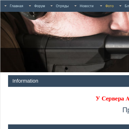
Главная
Форум
Отряды
Новости
Фото
Бл
Information
У Сервер
П