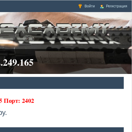
Войти
Регистрация
.249.165
5 Порт: 2402
у.