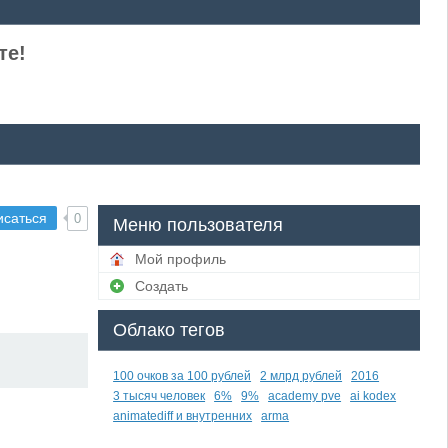
те!
исаться
0
Меню пользователя
Мой профиль
Создать
Облако тегов
100 очков за 100 рублей
2 млрд рублей
2016
3 тысяч человек
6%
9%
academy pve
ai kodex
animatediff и внутренних
arma