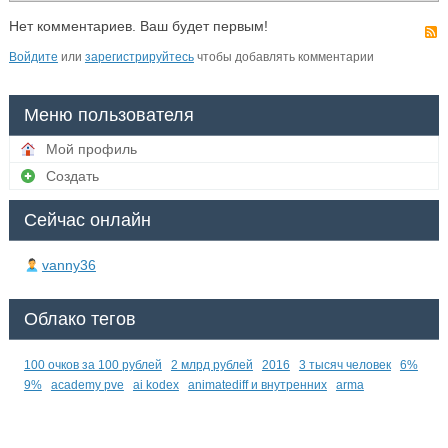
Нет комментариев. Ваш будет первым!
Войдите
или
зарегистрируйтесь
чтобы добавлять комментарии
Меню пользователя
Мой профиль
Создать
Сейчас онлайн
vanny36
Облако тегов
100 очков за 100 рублей
2 млрд рублей
2016
3 тысяч человек
6%
9%
academy pve
ai kodex
animatediff и внутренних
arma