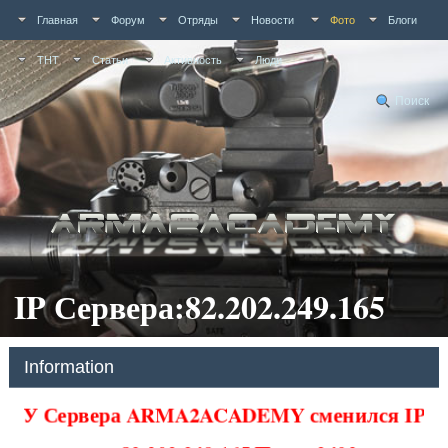
Главная
Форум
Отряды
Новости
Фото
Блоги
ТНТ
Статьи
Активность
Люди
Поиск
IP Сервера:82.202.249.165
Information
У Сервера ARMA2ACADEMY сменился IP