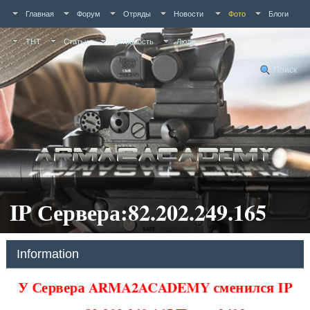
Главная
Форум
Отряды
Новости
Фото
Блоги
ТНТ
Статьи
Активность
Люди
Поиск
IP Сервера:82.202.249.165
Information
У Сервера ARMA2ACADEMY сменился IP