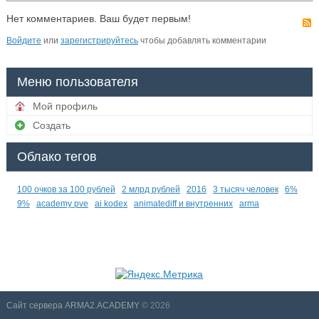
Нет комментариев. Ваш будет первым!
Войдите
или
зарегистрируйтесь
чтобы добавлять комментарии
Меню пользователя
Мой профиль
Создать
Облако тегов
100 очков за 100 рублей
2 млрд рублей
2016
3 тысяч человек
6%
9%
academy pve
ai kodex
animatediff и внутренних
arma
Сайт сервера ARMA2.ACADEMY
© 2026