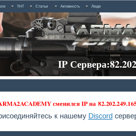
оги
ТНТ
Статьи
Активность
Люди
IP Сервера:82.202
 ARMA2ACADEMY сменился IP на
82.202.249.16
рисоединяйтесь к нашему
Discord
сервер