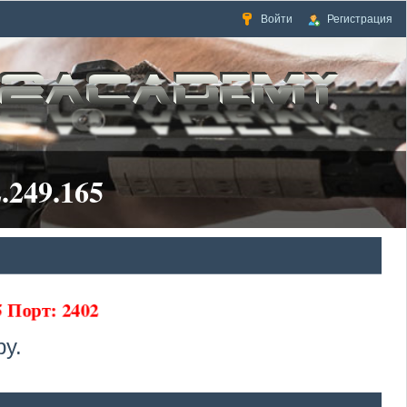
Войти
Регистрация
.249.165
5 Порт: 2402
у.