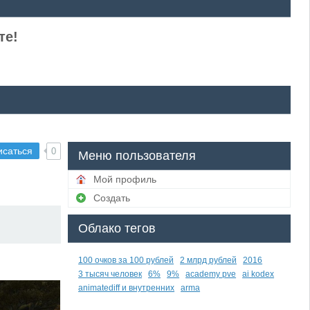
те!
исаться
0
Меню пользователя
Мой профиль
Создать
Облако тегов
100 очков за 100 рублей
2 млрд рублей
2016
3 тысяч человек
6%
9%
academy pve
ai kodex
animatediff и внутренних
arma