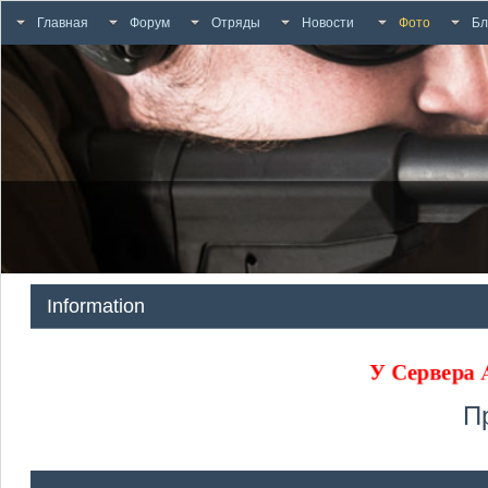
Главная
Форум
Отряды
Новости
Фото
Бл
Information
У Сервера
П