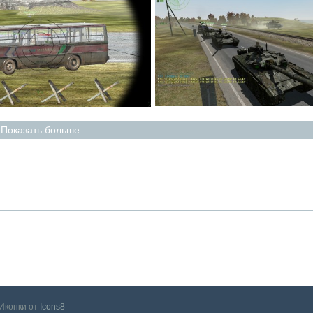
Показать больше
Иконки от
Icons8