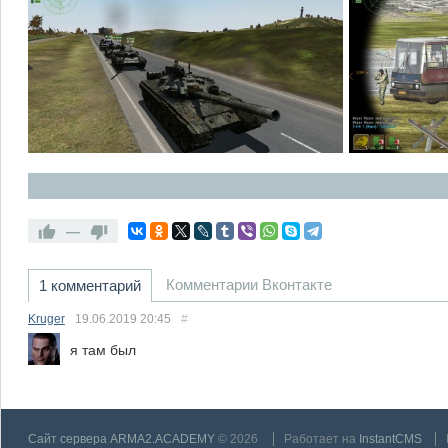
—
Комментарии Вконтакте
1 комментарий
Kruger
19.06.2019
20:45
#
я там был
Сайт сервера ARMA2.ACADEMY
© 2026
Работает на
InstantCMS