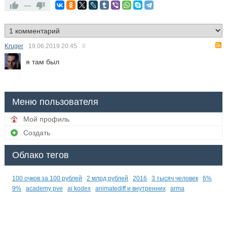
—
Kruger
19.06.2019
20:45
#
я там был
Меню пользователя
Мой профиль
Создать
Облако тегов
100 очков за 100 рублей
2 млрд рублей
2016
3 тысяч человек
6%
9%
academy pve
ai kodex
animatediff и внутренних
arma