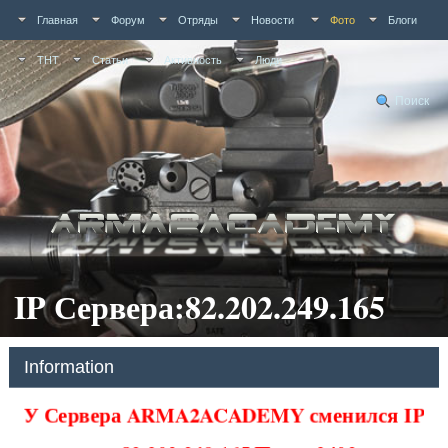
Главная
Форум
Отряды
Новости
Фото
Блоги
ТНТ
Статьи
Активность
Люди
Поиск
IP Сервера:82.202.249.165
Information
У Сервера ARMA2ACADEMY сменился IP