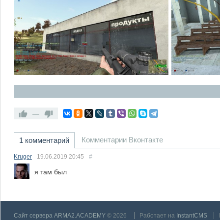
—
Комментарии Вконтакте
1 комментарий
Kruger
19.06.2019
20:45
#
я там был
Сайт сервера ARMA2.ACADEMY
© 2026
Работает на
InstantCMS