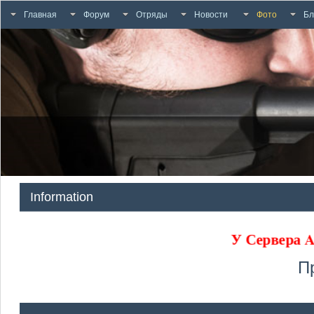
Главная
Форум
Отряды
Новости
Фото
Бл
Information
У Сервера
П