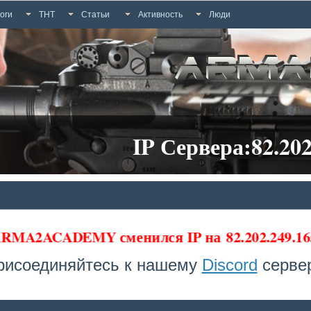
оги
ТНТ
Статьи
Активность
Люди
IP Сервера:82.202
 ARMA2ACADEMY сменился IP на
82.202.249.1
рисоединяйтесь к нашему
Discord
сервер