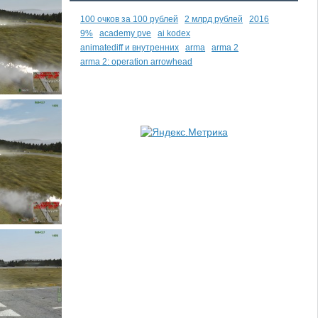
100 очков за 100 рублей
2 млрд рублей
2016
9%
academy pve
ai kodex
animatediff и внутренних
arma
arma 2
arma 2: operation arrowhead