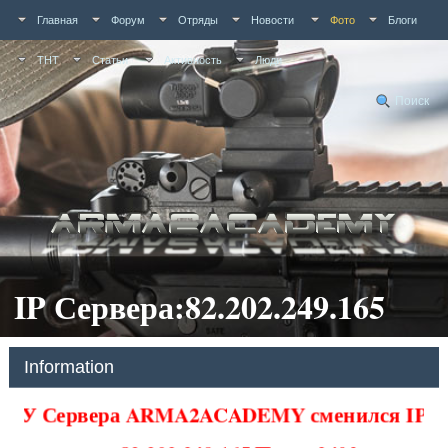
Главная
Форум
Отряды
Новости
Фото
Блоги
ТНТ
Статьи
Активность
Люди
Поиск
IP Сервера:82.202.249.165
Information
У Сервера ARMA2ACADEMY сменился IP