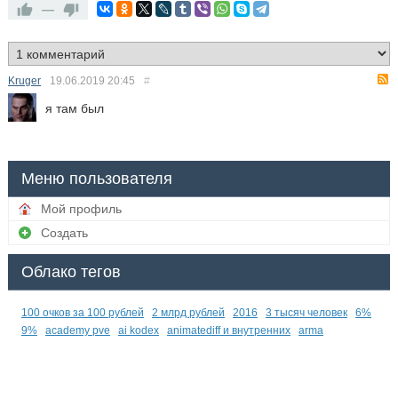
—
Kruger
19.06.2019
20:45
#
я там был
Меню пользователя
Мой профиль
Создать
Облако тегов
100 очков за 100 рублей
2 млрд рублей
2016
3 тысяч человек
6%
9%
academy pve
ai kodex
animatediff и внутренних
arma