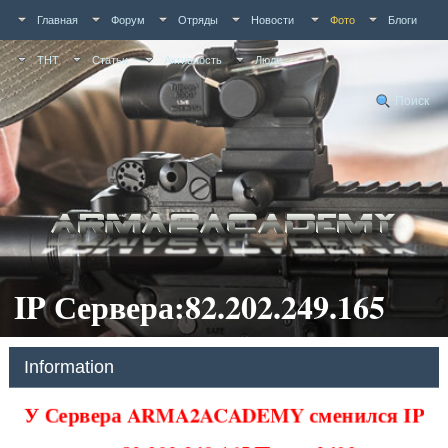
Главная
Форум
Отряды
Новости
Фото
Блоги
ТНТ
Статьи
Активность
Люди
Поиск
IP Сервера:82.202.249.165
Information
У Сервера ARMA2ACADEMY сменился IP