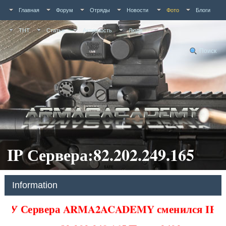
Главная
Форум
Отряды
Новости
Фото
Блоги
ТНТ
Статьи
Активность
Люди
Поиск
IP Сервера:82.202.249.165
Information
У Сервера ARMA2ACADEMY сменился IP