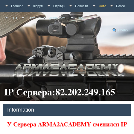
Главная
Форум
Отряды
Новости
Фото
Блоги
ТНТ
Статьи
Активность
Люди
Поиск
IP Сервера:82.202.249.165
Information
У Сервера ARMA2ACADEMY сменился IP