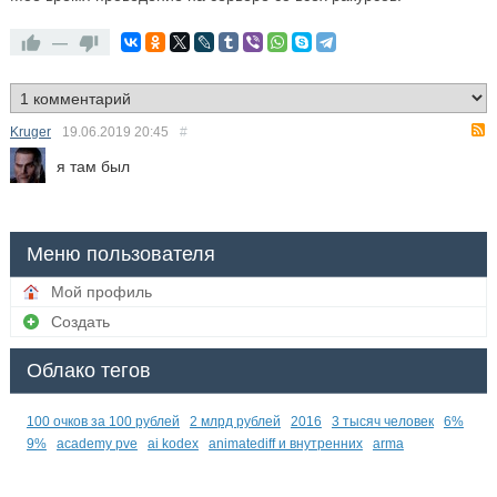
—
Kruger
19.06.2019
20:45
#
я там был
Меню пользователя
Мой профиль
Создать
Облако тегов
100 очков за 100 рублей
2 млрд рублей
2016
3 тысяч человек
6%
9%
academy pve
ai kodex
animatediff и внутренних
arma