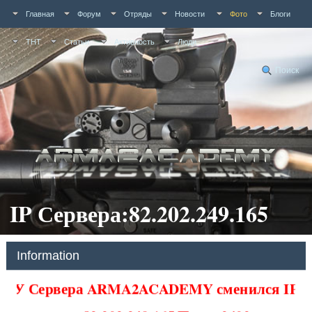
Главная
Форум
Отряды
Новости
Фото
Блоги
ТНТ
Статьи
Активность
Люди
Поиск
IP Сервера:82.202.249.165
Information
У Сервера ARMA2ACADEMY сменился IP