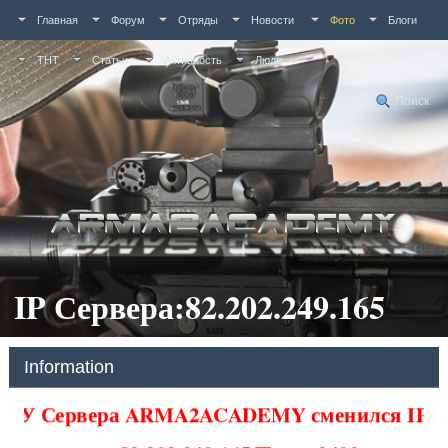
Главная
Форум
Отряды
Новости
Фото
Блоги
ТНТ
Статьи
Активность
Люди
Поиск
IP Сервера:82.202.249.165
Information
У Сервера ARMA2ACADEMY сменился IP