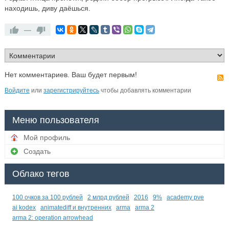
находишь, диву даёшься.
—
Нет комментариев. Ваш будет первым!
Войдите
или
зарегистрируйтесь
чтобы добавлять комментарии
Меню пользователя
Мой профиль
Создать
Облако тегов
100 очков за 100 рублей
2 млрд рублей
2016
9%
academy pve
ai kodex
animatediff и внутренних
arma
arma 2
arma 2: operation arrowhead