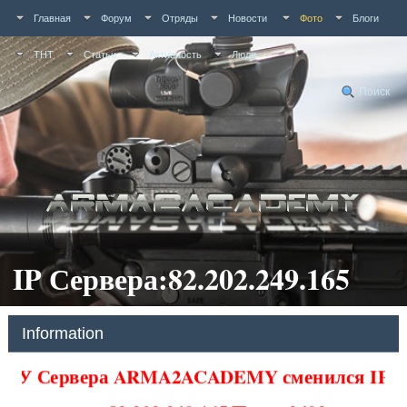
Главная
Форум
Отряды
Новости
Фото
Блоги
ТНТ
Статьи
Активность
Люди
Поиск
IP Сервера:82.202.249.165
Information
У Сервера ARMA2ACADEMY сменился IP