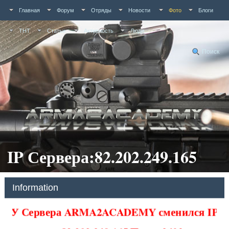
Главная
Форум
Отряды
Новости
Фото
Блоги
ТНТ
Статьи
Активность
Люди
Поиск
IP Сервера:82.202.249.165
Information
У Сервера ARMA2ACADEMY сменился IP