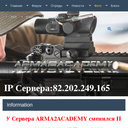
Главная
Форум
Отряды
Новости
Фото
Блоги
ТНТ
Статьи
Активность
Люди
Поиск
IP Сервера:82.202.249.165
Information
У Сервера ARMA2ACADEMY сменился IP