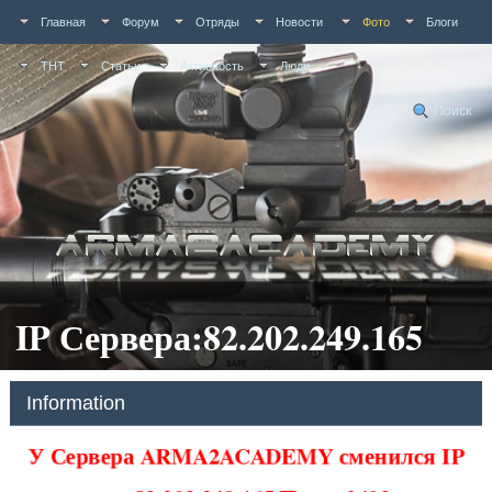
Главная
Форум
Отряды
Новости
Фото
Блоги
ТНТ
Статьи
Активность
Люди
Поиск
IP Сервера:82.202.249.165
Information
У Сервера ARMA2ACADEMY сменился IP