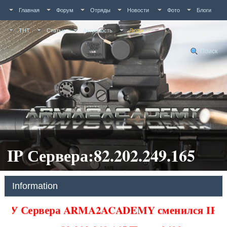
Главная
Форум
Отряды
Новости
Фото
Блоги
ТНТ
Статьи
Активность
Люди
Поиск
IP Сервера:82.202.249.165
Information
У Сервера ARMA2ACADEMY сменился IP