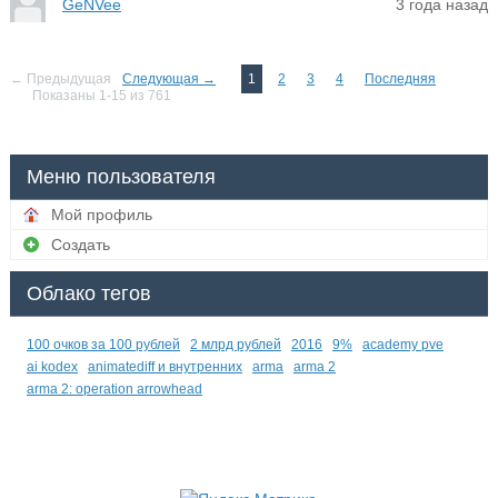
GeNVee
3 года назад
← Предыдущая
Следующая →
1
2
3
4
Последняя
Показаны 1-15 из 761
Меню пользователя
Мой профиль
Создать
Облако тегов
100 очков за 100 рублей
2 млрд рублей
2016
9%
academy pve
ai kodex
animatediff и внутренних
arma
arma 2
arma 2: operation arrowhead