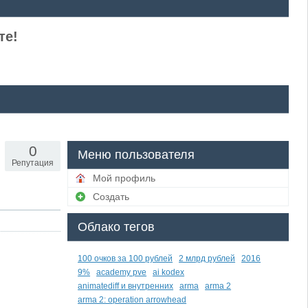
те!
0
Меню пользователя
Репутация
Мой профиль
Создать
Облако тегов
100 очков за 100 рублей
2 млрд рублей
2016
9%
academy pve
ai kodex
animatediff и внутренних
arma
arma 2
arma 2: operation arrowhead