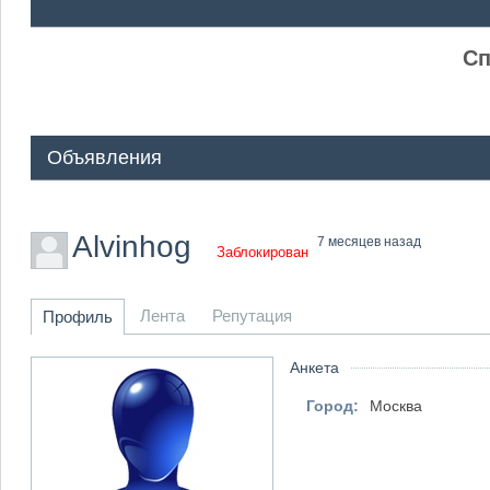
ᅠ ᅠ
Сп
Объявления
Alvinhog
7 месяцев назад
Заблокирован
Лента
Репутация
Профиль
Анкета
Город:
Москва