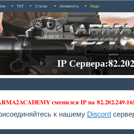
оги
ТНТ
Статьи
Активность
Люди
IP Сервера:82.202
 ARMA2ACADEMY сменился IP на
82.202.249.1
рисоединяйтесь к нашему
Discord
сервер