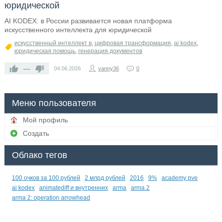
юридической
AI KODEX: в России развивается новая платформа
искусственного интеллекта для юридической
искусственный интеллект в
,
цифровая трансформация
,
ai kodex
,
юридическая помощь
,
генерация документов
—
04.06.2026
vanny36
0
Меню пользователя
Мой профиль
Создать
Облако тегов
100 очков за 100 рублей
2 млрд рублей
2016
9%
academy pve
ai kodex
animatediff и внутренних
arma
arma 2
arma 2: operation arrowhead