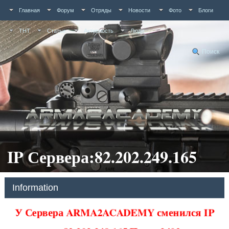
Главная
Форум
Отряды
Новости
Фото
Блоги
ТНТ
Статьи
Активность
Люди
Поиск
IP Сервера:82.202.249.165
Information
У Сервера ARMA2ACADEMY сменился IP