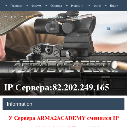
Главная
Форум
Отряды
Новости
Фото
Блоги
ТНТ
Статьи
Активность
Люди
Поиск
IP Сервера:82.202.249.165
Information
У Сервера ARMA2ACADEMY сменился IP