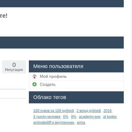
те!
0
Меню пользователя
Репутация
Мой профиль
Создать
Облако тегов
100 очков за 100 рублей
2 млрд рублей
2016
3 тысяч человек
6%
9%
academy pve
ai kodex
animatediff и внутренних
arma