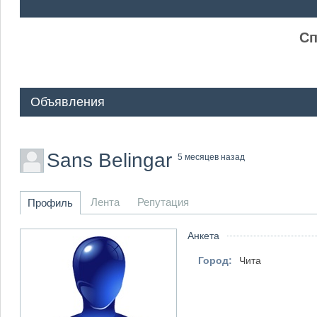
ᅠ ᅠ
Сп
Объявления
Sans Belingar
5 месяцев назад
Лента
Репутация
Профиль
Анкета
Город:
Чита