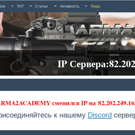
оги
ТНТ
Статьи
Активность
Люди
IP Сервера:82.202
 ARMA2ACADEMY сменился IP на
82.202.249.16
рисоединяйтесь к нашему
Discord
сервер