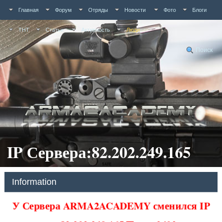
Главная
Форум
Отряды
Новости
Фото
Блоги
ТНТ
Статьи
Активность
Люди
Поиск
IP Сервера:82.202.249.165
Information
У Сервера ARMA2ACADEMY сменился IP