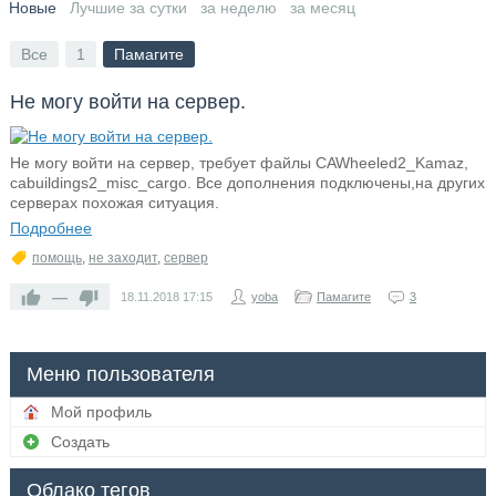
Новые
Лучшие за сутки
за неделю
за месяц
Все
1
Памагите
Не могу войти на сервер.
Не могу войти на сервер, требует файлы CAWheeled2_Kamaz,
cabuildings2_misc_cargo. Все дополнения подключены,на других
серверах похожая ситуация.
Подробнее
помощь
,
не заходит
,
сервер
—
18.11.2018
17:15
yoba
Памагите
3
Меню пользователя
Мой профиль
Создать
Облако тегов