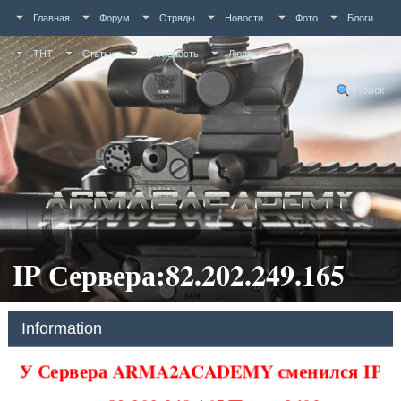
Главная
Форум
Отряды
Новости
Фото
Блоги
ТНТ
Статьи
Активность
Люди
Поиск
IP Сервера:82.202.249.165
Information
У Сервера ARMA2ACADEMY сменился IP