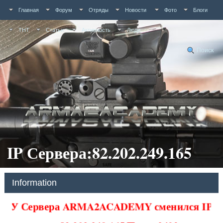
Главная
Форум
Отряды
Новости
Фото
Блоги
ТНТ
Статьи
Активность
Люди
Поиск
IP Сервера:82.202.249.165
Information
У Сервера ARMA2ACADEMY сменился IP