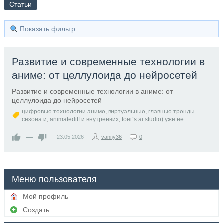
Статьи
Показать фильтр
Развитие и современные технологии в
аниме: от целлулоида до нейросетей
Развитие и современные технологии в аниме: от
целлулоида до нейросетей
цифровые технологии аниме
,
виртуальные
,
главные тренды
сезона и
,
animatediff и внутренних
,
toei“s ai studio) уже не
—
23.05.2026
vanny36
0
Меню пользователя
Мой профиль
Создать