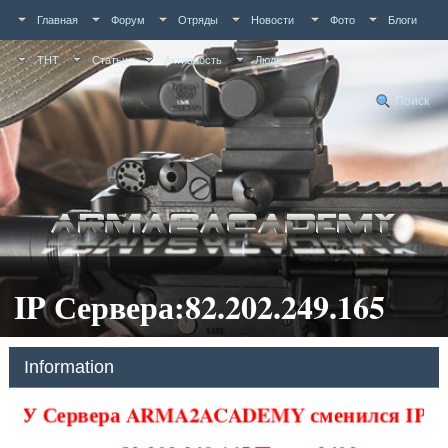
Главная
Форум
Отряды
Новости
Фото
Блоги
ТНТ
Статьи
Активность
Люди
Поиск
IP Сервера:82.202.249.165
Information
У Сервера ARMA2ACADEMY сменился IP