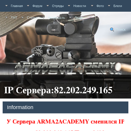
Главная
Форум
Отряды
Новости
Фото
Блоги
ТНТ
Статьи
Активность
Люди
Поиск
IP Сервера:82.202.249.165
Information
У Сервера ARMA2ACADEMY сменился IP