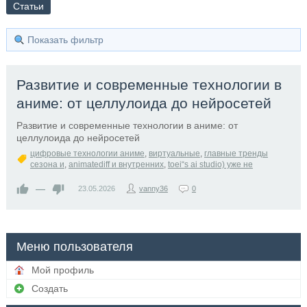
Статьи
Показать фильтр
Развитие и современные технологии в
аниме: от целлулоида до нейросетей
Развитие и современные технологии в аниме: от
целлулоида до нейросетей
цифровые технологии аниме
,
виртуальные
,
главные тренды
сезона и
,
animatediff и внутренних
,
toei“s ai studio) уже не
—
23.05.2026
vanny36
0
Меню пользователя
Мой профиль
Создать