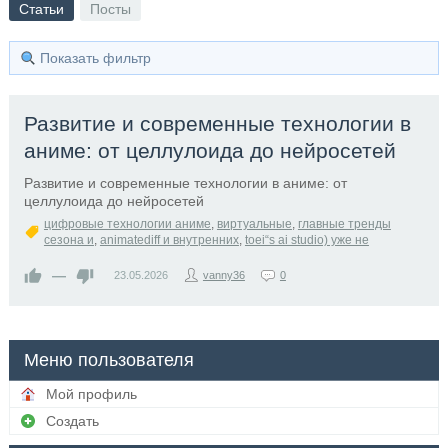
Статьи
Посты
Показать фильтр
Развитие и современные технологии в
аниме: от целлулоида до нейросетей
Развитие и современные технологии в аниме: от
целлулоида до нейросетей
цифровые технологии аниме
,
виртуальные
,
главные тренды
сезона и
,
animatediff и внутренних
,
toei“s ai studio) уже не
—
23.05.2026
vanny36
0
Меню пользователя
Мой профиль
Создать