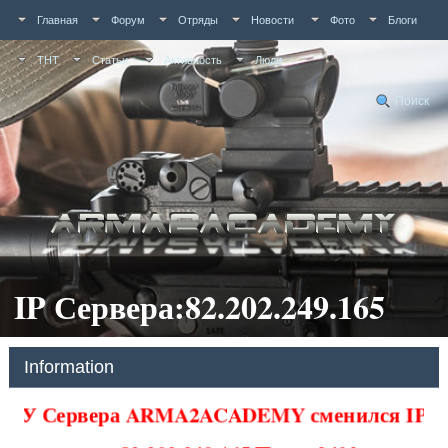
Главная
Форум
Отряды
Новости
Фото
Блоги
ТНТ
Статьи
Активность
Люди
Поиск
IP Сервера:82.202.249.165
Information
У Сервера ARMA2ACADEMY сменился IP