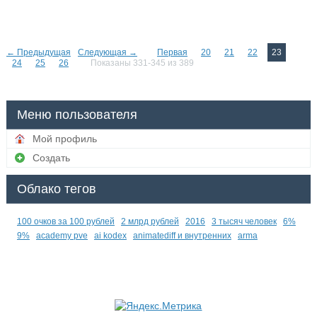
← Предыдущая
Следующая →
Первая
20
21
22
23
24
25
26
Показаны 331-345 из 389
Меню пользователя
Мой профиль
Создать
Облако тегов
100 очков за 100 рублей
2 млрд рублей
2016
3 тысяч человек
6%
9%
academy pve
ai kodex
animatediff и внутренних
arma