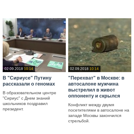
—
02.09.2018
10:14
02.09.2018
10:14
В "Сириусе" Путину
"Перехват" в Москве: в
рассказали о геномах
автосалоне мужчина
выстрелил в живот
В образовательном центре
оппоненту и скрылся
"Сириус" с Днем знаний
школьников поздравил
Конфликт между двумя
президент.
посетителями в автосалоне на
западе Москвы закончился
—
стрельбой.
—