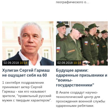
географического о...
—
—
02.09.2018
10:14
02.09.2018
10:14
Хулиган Сергей Гармаш
Будущее армии:
не ощущает себя на 60
одаренные призывники и
"воины-
1 сентября поздравление
государственники"
принимает актер Сергей
Гармаш - как его называют
В Анапе создадут научно-
зрители, "правильный русский
технологический центр для
мужик с твердым характером".
прохождения военной службы
одаренными ребятами.
—