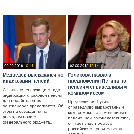
—
02.09.2018
10:14
02.09.2018
10:14
Медведев высказался по
Голикова назвала
индексации пенсий
предложения Путина по
пенсиям справедливым
С 1 января следующего года
компромиссом
индексация страховой пенсии
для неработающих
Предложения Путина -
пенсионеров продолжится. Об
справедливо выработанный
этом на совещании по
компромисс по изменениям в
расходам нового
пенсионном законодательстве,
федерального бюджета...
считает вице-премьер
российского правительства
—