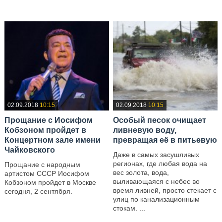
02.09.2018
10:15
02.09.2018
10:15
Прощание с Иосифом
Особый песок очищает
Кобзоном пройдет в
ливневую воду,
Концертном зале имени
превращая её в питьевую
Чайковского
Даже в самых засушливых
регионах, где любая вода на
Прощание с народным
вес золота, вода,
артистом СССР Иосифом
выливающаяся с небес во
Кобзоном пройдет в Москве
время ливней, просто стекает с
сегодня, 2 сентября.
улиц по канализационным
—
стокам. ...