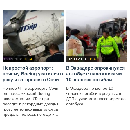
02.09.2018
10:14
02.09.2018
10:14
Непростой аэропорт:
В Эквадоре опрокинулся
почему Boeing укатился в
автобус с паломниками:
реку и загорелся в Сочи
10 человек погибли
Ночное ЧП в аэропорту Сочи,
В Эквадоре не менее 10
где пассажирский Boeing
человек погибли в результате
авиакомпании UTair при
ДТП с участием пассажирского
посадке в рекордные дождь и
автобуса.
грозу не только выкатился за
—
пределы полосы, но еще и...
—