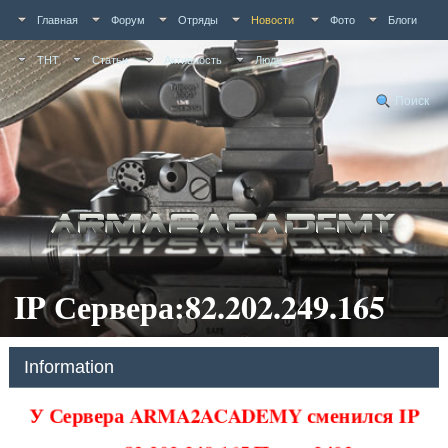
Главная
Форум
Отряды
Новости
Фото
Блоги
ТНТ
Статьи
Активность
Люди
Поиск
IP Сервера:82.202.249.165
Information
У Сервера ARMA2ACADEMY сменился IP