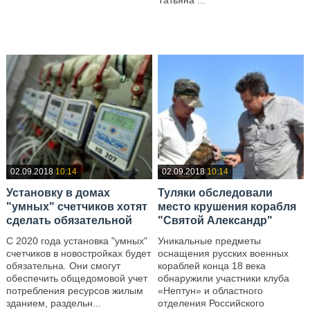
Татьяна ...
—
02.09.2018
10:14
02.09.2018
10:14
Установку в домах
Туляки обследовали
"умных" счетчиков хотят
место крушения корабля
сделать обязательной
"Святой Александр"
С 2020 года установка "умных"
Уникальные предметы
счетчиков в новостройках будет
оснащения русских военных
обязательна. Они смогут
кораблей конца 18 века
обеспечить общедомовой учет
обнаружили участники клуба
потребления ресурсов жилым
«Нептун» и областного
зданием, раздельн...
отделения Российского