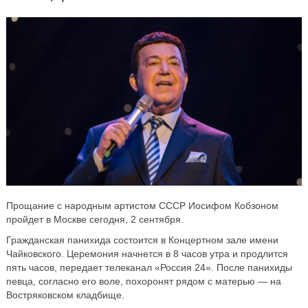
Прощание с народным артистом СССР Иосифом Кобзоном
пройдет в Москве сегодня, 2 сентября.
Гражданская панихида состоится в Концертном зале имени
Чайковского. Церемония начнется в 8 часов утра и продлится
пять часов, передает телеканал «Россия 24». После панихиды
певца, согласно его воле, похоронят рядом с матерью — на
Востряковском кладбище.