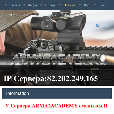
Главная
Форум
Отряды
Новости
Фото
Блоги
ТНТ
Статьи
Активность
Люди
Поиск
IP Сервера:82.202.249.165
Information
У Сервера ARMA2ACADEMY сменился IP