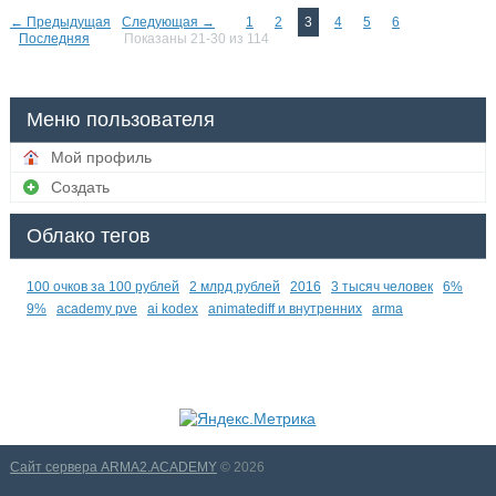
← Предыдущая
Следующая →
1
2
3
4
5
6
Последняя
Показаны 21-30 из 114
Меню пользователя
Мой профиль
Создать
Облако тегов
100 очков за 100 рублей
2 млрд рублей
2016
3 тысяч человек
6%
9%
academy pve
ai kodex
animatediff и внутренних
arma
Сайт сервера ARMA2.ACADEMY
© 2026