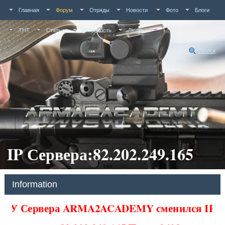
Главная
Форум
Отряды
Новости
Фото
Блоги
ТНТ
Статьи
Активность
Люди
Поиск
IP Сервера:82.202.249.165
Information
У Сервера ARMA2ACADEMY сменился IP