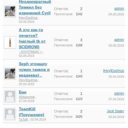
Неоднократный
Тимкил без
admin
Ответов:
2
извинений Cyril
Просмотров:
1142
04.05.2019
[Hey]Da4Huk
,
04.05.2019
А это как-то
лечится?
admin
Ответов:
3
(наглый tk от
Просмотров:
1168
03.05.2019
SCIDROW)
- КОНТРАБАС +
,
02.05.2019
Seph угонщиу
чужих танков и
[Hey]Da4Huk
Ответов:
1
неадекват .
Просмотров:
1143
25.04.2019
[Hey]Da4Huk
,
25.04.2019
Бан
admin
Ответов:
1
AShanchuk
,
Просмотров:
1123
07.04.2019
07.04.2019
TeamKill
Jack Slater
Ответов:
2
(Покушение)
Просмотров:
1625
03.04.2019
TaTaR
,
02.04.2019