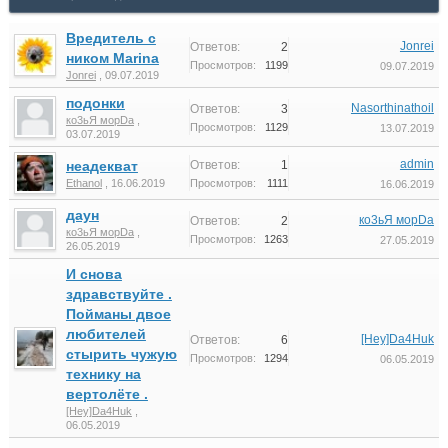
Вредитель с
Jonrei
Ответов:
2
ником Marina
Просмотров:
1199
09.07.2019
Jonrei
,
09.07.2019
подонки
Nasorthinathoil
Ответов:
3
ко3ьЯ морDa
,
Просмотров:
1129
13.07.2019
03.07.2019
admin
неадекват
Ответов:
1
Ethanol
,
16.06.2019
Просмотров:
1111
16.06.2019
даун
ко3ьЯ морDa
Ответов:
2
ко3ьЯ морDa
,
Просмотров:
1263
27.05.2019
26.05.2019
И снова
здравствуйте .
Пойманы двое
любителей
[Hey]Da4Huk
Ответов:
6
стырить чужую
Просмотров:
1294
06.05.2019
технику на
вертолёте .
[Hey]Da4Huk
,
06.05.2019