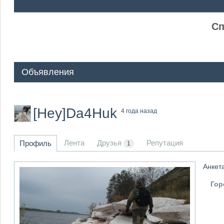
ᅠ ᅠ
Сп
Объявления
[Hey]Da4Huk
4 года назад
Лента
Друзья
Репутация
Профиль
1
Анкет
Гор