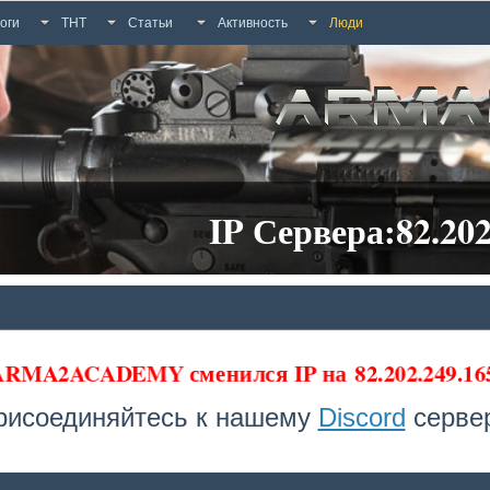
оги
ТНТ
Статьи
Активность
Люди
IP Сервера:82.202
 ARMA2ACADEMY сменился IP на
82.202.249.16
рисоединяйтесь к нашему
Discord
сервер