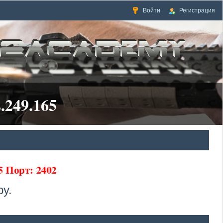
Войти
Регистрация
.249.165
5 Порт: 2402
у.