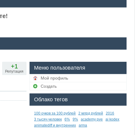
те!
+1
Меню пользователя
Репутация
Мой профиль
Создать
Облако тегов
100 очков за 100 рублей
2 млрд рублей
2016
3 тысяч человек
6%
9%
academy pve
ai kodex
animatediff и внутренних
arma