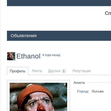
ᅠ ᅠ
Сп
Объявления
Ethanol
4 года назад
Лента
Друзья
Репутация
Профиль
1
Анкета
Город:
Лысьва