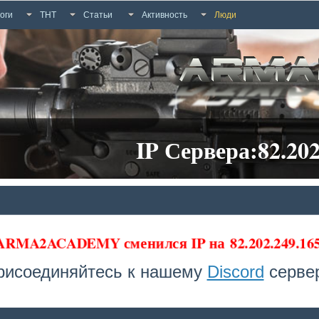
оги
ТНТ
Статьи
Активность
Люди
IP Сервера:82.202
 ARMA2ACADEMY сменился IP на
82.202.249.1
рисоединяйтесь к нашему
Discord
сервер