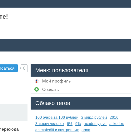
те!
исаться
0
Меню пользователя
Мой профиль
Создать
Облако тегов
100 очков за 100 рублей
2 млрд рублей
2016
3 тысяч человек
6%
9%
academy pve
ai kodex
 перехода
animatediff и внутренних
arma