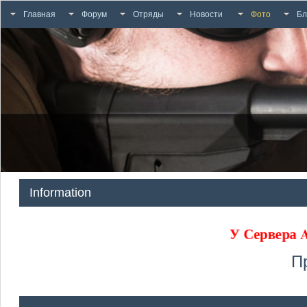
Главная
Форум
Отряды
Новости
Фото
Бл
Information
У Сервера
П