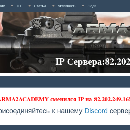
оги
ТНТ
Статьи
Активность
Люди
IP Сервера:82.202
 ARMA2ACADEMY сменился IP на
82.202.249.1
рисоединяйтесь к нашему
Discord
сервер