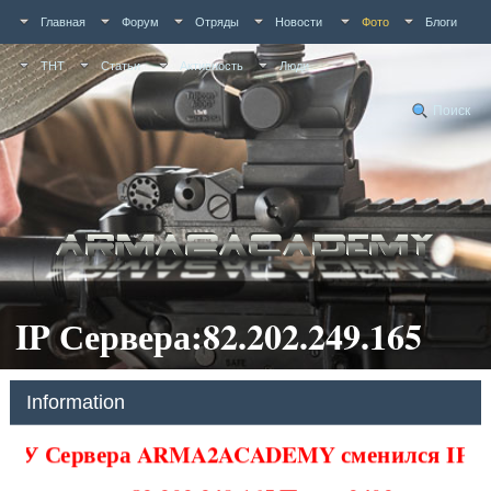
Главная
Форум
Отряды
Новости
Фото
Блоги
ТНТ
Статьи
Активность
Люди
Поиск
IP Сервера:82.202.249.165
Information
У Сервера ARMA2ACADEMY сменился IP