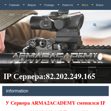
Главная
Форум
Отряды
Новости
Фото
Блоги
ТНТ
Статьи
Активность
Люди
Поиск
IP Сервера:82.202.249.165
Information
У Сервера ARMA2ACADEMY сменился IP