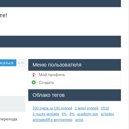
те!
исаться
0
Меню пользователя
Мой профиль
Создать
Облако тегов
100 очков за 100 рублей
2 млрд рублей
2016
3 тысяч человек
6%
9%
academy pve
ai kodex
 перехода
animatediff и внутренних
arma