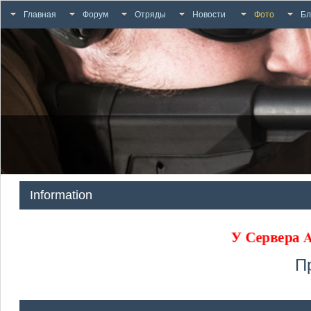
Главная
Форум
Отряды
Новости
Фото
Бл
Information
У Сервера
П