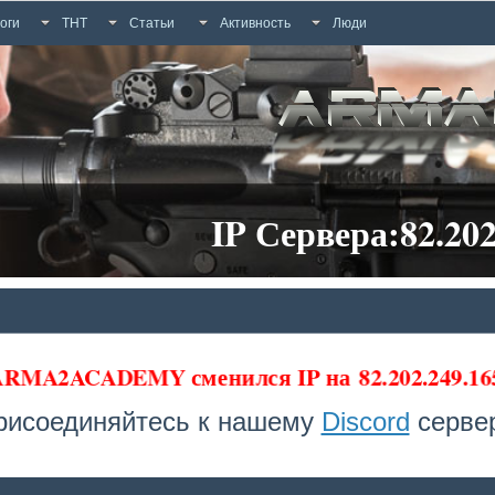
оги
ТНТ
Статьи
Активность
Люди
IP Сервера:82.202
 ARMA2ACADEMY сменился IP на
82.202.249.16
рисоединяйтесь к нашему
Discord
сервер