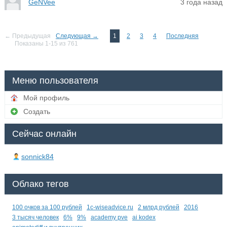
GeNVee
3 года назад
← Предыдущая
Следующая →
1
2
3
4
Последняя
Показаны 1-15 из 761
Меню пользователя
Мой профиль
Создать
Сейчас онлайн
sonnick84
Облако тегов
100 очков за 100 рублей
1c-wiseadvice.ru
2 млрд рублей
2016
3 тысяч человек
6%
9%
academy pve
ai kodex