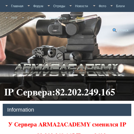
Главная
Форум
Отряды
Новости
Фото
Блоги
ТНТ
Статьи
Активность
Люди
Поиск
IP Сервера:82.202.249.165
Information
У Сервера ARMA2ACADEMY сменился IP