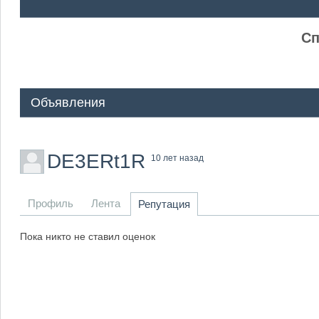
ᅠ ᅠ
Сп
Объявления
DE3ERt1R
10 лет назад
Профиль
Лента
Репутация
Пока никто не ставил оценок