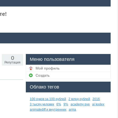
те!
0
Меню пользователя
Репутация
Мой профиль
Создать
Облако тегов
100 очков за 100 рублей
2 млрд рублей
2016
3 тысяч человек
6%
9%
academy pve
ai kodex
animatediff и внутренних
arma