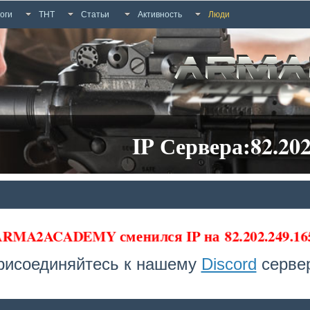
оги
ТНТ
Статьи
Активность
Люди
IP Сервера:82.202
 ARMA2ACADEMY сменился IP на
82.202.249.1
рисоединяйтесь к нашему
Discord
сервер