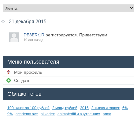
31 декабря 2015
DE3ERt1R
регистрируется. Приветствуем!
10 лет назад
Меню пользователя
Мой профиль
Создать
Облако тегов
100 очков за 100 рублей
2 млрд рублей
2016
3 тысяч человек
6%
9%
academy pve
ai kodex
animatediff и внутренних
arma