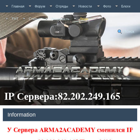
Главная
Форум
Отряды
Новости
Фото
Блоги
ТНТ
Статьи
Активность
Люди
Поиск
IP Сервера:82.202.249.165
Information
У Сервера ARMA2ACADEMY сменился IP