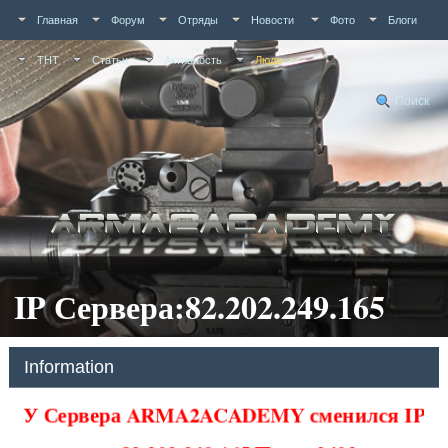
Главная
Форум
Отряды
Новости
Фото
Блоги
ТНТ
Статьи
Активность
Люди
Поиск
IP Сервера:82.202.249.165
Information
У Сервера ARMA2ACADEMY сменился IP