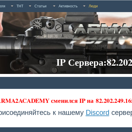
оги
ТНТ
Статьи
Активность
Люди
IP Сервера:82.202
 ARMA2ACADEMY сменился IP на
82.202.249.16
рисоединяйтесь к нашему
Discord
сервер