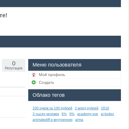
те!
0
Меню пользователя
Репутация
Мой профиль
Создать
Облако тегов
100 очков за 100 рублей
2 млрд рублей
2016
3 тысяч человек
6%
9%
academy pve
ai kodex
animatediff и внутренних
arma