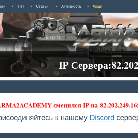
оги
ТНТ
Статьи
Активность
Люди
IP Сервера:82.202
 ARMA2ACADEMY сменился IP на
82.202.249.1
рисоединяйтесь к нашему
Discord
сервер