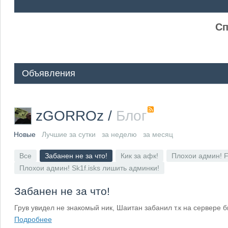
ᅠ ᅠ
Сп
Объявления
zGORROz
/
Блог
Новые
Лучшие за сутки
за неделю
за месяц
Все
Забанен не за что!
Кик за афк!
Плохои админ! F
Плохои админ! Sk1f.isks лишить админки!
Забанен не за что!
Грув увидел не знакомый ник, Шаитан забанил т.к на сервере б
Подробнее