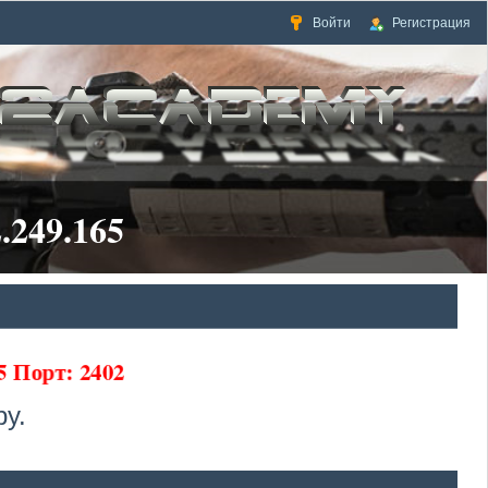
Войти
Регистрация
.249.165
65 Порт: 2402
у.