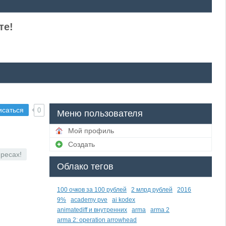
те!
исаться
0
Меню пользователя
Мой профиль
Создать
ресах!
Облако тегов
100 очков за 100 рублей
2 млрд рублей
2016
9%
academy pve
ai kodex
animatediff и внутренних
arma
arma 2
arma 2: operation arrowhead