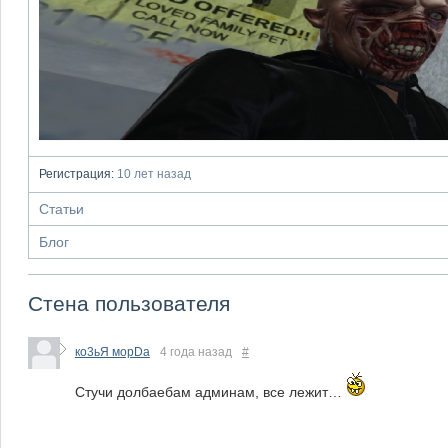
Регистрация:
10 лет назад
Статьи
Блог
Стена пользователя
ко3ьЯ морDa
4 года назад
#
Стучи долбаебам админам, все лежит…