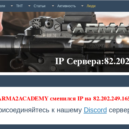
оги
ТНТ
Статьи
Активность
Люди
IP Сервера:82.202
 ARMA2ACADEMY сменился IP на
82.202.249.16
рисоединяйтесь к нашему
Discord
сервер