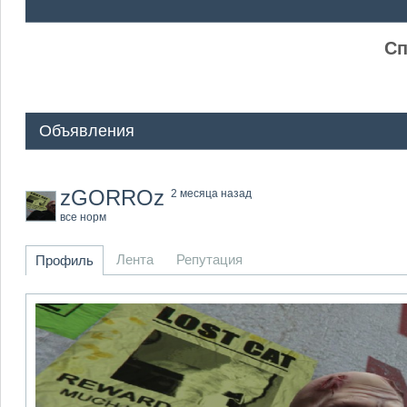
ᅠ ᅠ
Сп
Объявления
zGORROz
2 месяца назад
все норм
Лента
Репутация
Профиль