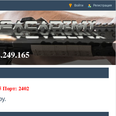
Войти
Регистрация
.249.165
5 Порт: 2402
у.