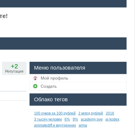
те!
+2
Меню пользователя
Репутация
Мой профиль
Создать
Облако тегов
100 очков за 100 рублей
2 млрд рублей
2016
3 тысяч человек
6%
9%
academy pve
ai kodex
animatediff и внутренних
arma