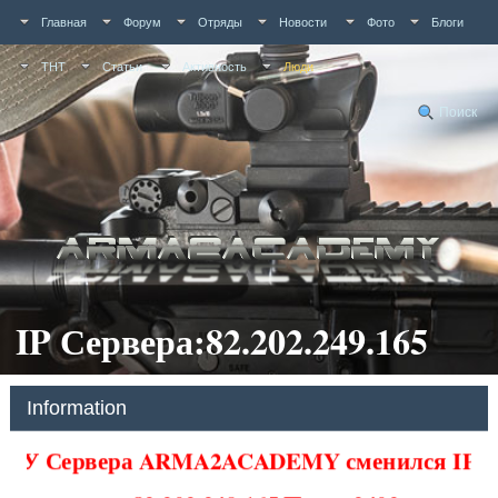
Главная
Форум
Отряды
Новости
Фото
Блоги
ТНТ
Статьи
Активность
Люди
Поиск
IP Сервера:82.202.249.165
Information
У Сервера ARMA2ACADEMY сменился IP