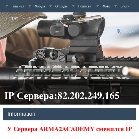
Главная
Форум
Отряды
Новости
Фото
Блоги
ТНТ
Статьи
Активность
Люди
Поиск
IP Сервера:82.202.249.165
Information
У Сервера ARMA2ACADEMY сменился IP