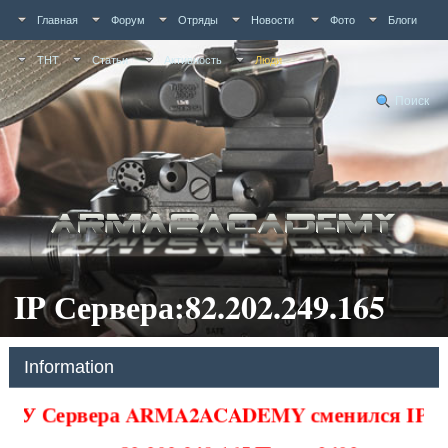
Главная
Форум
Отряды
Новости
Фото
Блоги
ТНТ
Статьи
Активность
Люди
Поиск
IP Сервера:82.202.249.165
Information
У Сервера ARMA2ACADEMY сменился IP