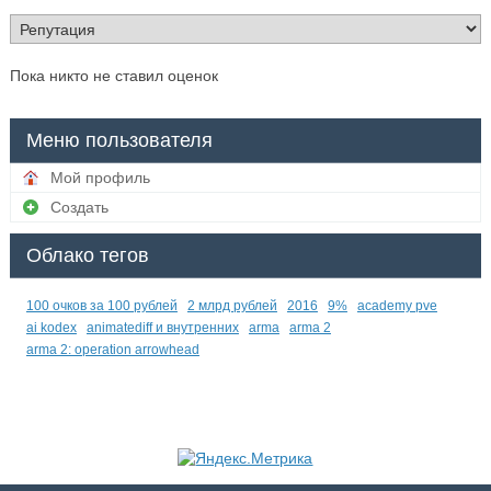
Пока никто не ставил оценок
Меню пользователя
Мой профиль
Создать
Облако тегов
100 очков за 100 рублей
2 млрд рублей
2016
9%
academy pve
ai kodex
animatediff и внутренних
arma
arma 2
arma 2: operation arrowhead